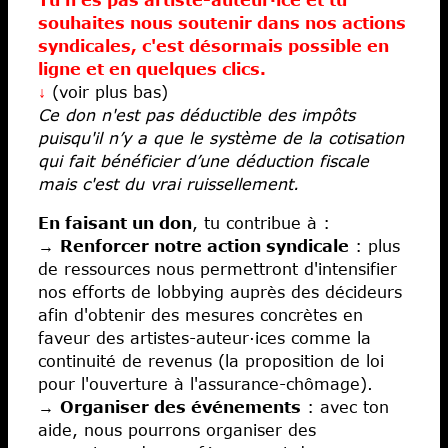
souhaites nous soutenir dans nos actions
Fiscalité
syndicales, c'est désormais possible en
Libertés
ligne et en quelques clics.
Économies
↓
(voir plus bas)
Ce don n'est pas déductible des impôts
Ateliers
puisqu'il n’y a que le système de la cotisation
Écoles d’art
qui fait bénéficier d’une déduction fiscale
mais c'est du vrai ruissellement.
En faisant un don
, tu contribue à :
→
Renforcer notre action syndicale
: plus
de ressources nous permettront d'intensifier
nos efforts de lobbying auprès des décideurs
afin d'obtenir des mesures concrètes en
faveur des artistes-auteur·ices comme la
continuité de revenus (la proposition de loi
pour l'ouverture à l'assurance-chômage).
→
Organiser des événements
: avec ton
aide, nous pourrons organiser des