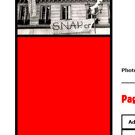
Phot
Pag
Ad