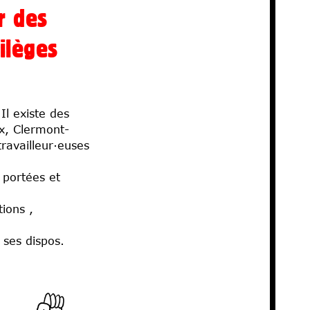
er des
vilèges
 Il existe des
ux, Clermont-
ravailleur·euses
 portées et
ions ,
 ses dispos.