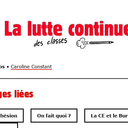
os
•
Caroline Constant
es liées
hésion
On fait quoi ?
La CE et le Bu