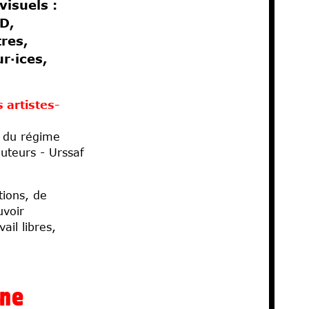
visuels :
BD,
tres,
r·ices,
 artistes-
es du régime
auteurs - Urssaf
tions, de
uvoir
ail libres,
une