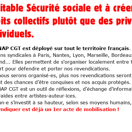
itable Sécurité sociale et à cré
its collectifs plutôt que des pri
ividuels.
AP CGT est déployé sur tout le territoire français
.
ons syndicales à Paris, Nantes, Lyon, Marseille, Bordea
nd... Elles permettent de s'organiser localement entre t
art pour défendre et porter nos revendications.
nous serons organisé·es, plus nos revendications seront
t des chances d’être conquises et nos acquis protégés.
AP CGT est un outil de réflexions, d’échange d'informat
raides entre artistes-auteur·ices.
n·e s’investit à sa hauteur, selon ses moyens humains,
ndiquer est déjà un 1er acte de mobilisation !