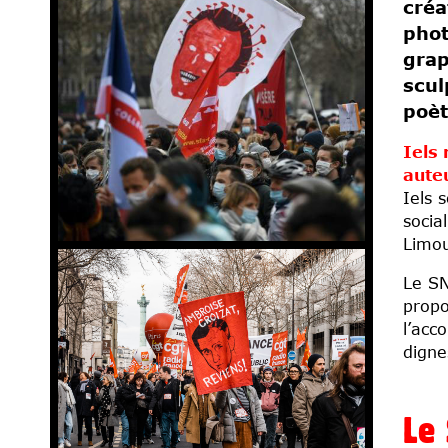
créa
phot
grap
scul
poèt
Iels 
auteu
Iels 
socia
Limou
Le SN
propo
l’acc
digne
Le 