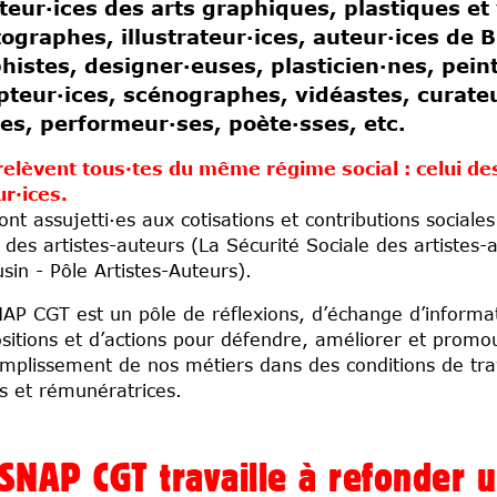
teur·ices des arts graphiques, plastiques et 
ographes, illustrateur·ices, auteur·ices de 
histes, designer·euses, plasticien·nes, pein
pteur·ices, scénographes, vidéastes, curateu
es, performeur·ses, poète·sses, etc.
relèvent tous·tes du même régime social : celui des
r·ices.
sont assujetti·es aux cotisations et contributions social
l des artistes-auteurs (La Sécurité Sociale des artistes-
sin - Pôle Artistes-Auteurs).
AP CGT est un pôle de réflexions, d’échange d’informa
sitions et d’actions pour défendre, améliorer et promo
omplissement de nos métiers dans des conditions de trav
s et rémunératrices.
SNAP CGT travaille à refonder 