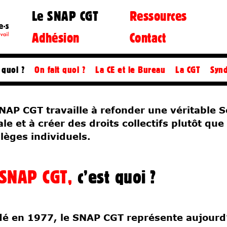
Le SNAP CGT
Ressources
Adhésion
Contact
dcasts
Droits d’auteurs
Fiches pratiques
Solidarités
Document d'orientation
Fiscalité
Libertés
Liens
Éco
 quoi ?
On fait quoi ?
La CE et le Bureau
La CGT
Synd
NAP CGT travaille à refonder une véritable S
ale et à créer des droits collectifs plutôt que
ilèges individuels.
 SNAP CGT,
c’est quoi ?
é en 1977, le SNAP CGT représente aujourd