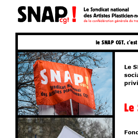
Communiqués
Publications
Droits sociaux
Po
le SNAP CGT, c'est
Le S
soci
priv
Le
Fond