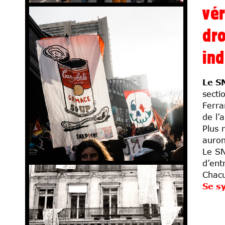
vér
dro
ind
Le SN
secti
Ferra
de l’
Plus 
auron
Le SN
d’ent
Chacu
Se sy