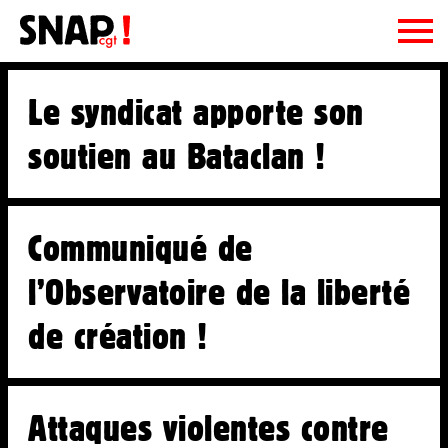
Le SNAP CGT
Le syndicat apporte son
le SNAP CGT, c'est quoi ?
Adhésion
soutien au Bataclan !
On fait quoi ?
Ressources
La CE et le Bureau
Publications
Contact
La CGT
Communiqué de
Podcasts
Syndi-quoi ?
Newsletter
l’Observatoire de la liberté
Fiches pratiques
Régions
Actualités
Document d'orientation
de création !
Liens utiles
Communiqués
Archives
Droits sociaux
Attaques violentes contre
Droits d’auteurs