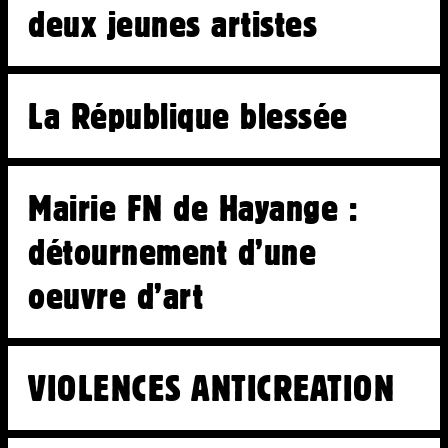
Solidarités
deux jeunes artistes
Fiscalité
Libertés
Économies
La République blessée
Ateliers
Écoles d’art
Mairie FN de Hayange :
détournement d’une
oeuvre d’art
VIOLENCES ANTICREATION