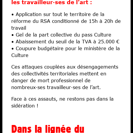
les travailleur·ses de l’art :
Fiscalité
• Application sur tout le territoire de la
Libertés
réforme du RSA conditionné de 15h à 20h de
Économies
travail
• Gel de la part collective du pass Culture
Ateliers
• Abaissement du seuil de la TVA à 25.000 €
Écoles d’art
• Coupure budgétaire pour le ministère de la
Culture
Ces attaques couplées aux désengagements
des collectivités territoriales mettent en
danger de mort professionnel de
nombreux·ses travailleur·ses de l’art.
Face à ces assauts, ne restons pas dans la
sidération !
Dans la lignée du