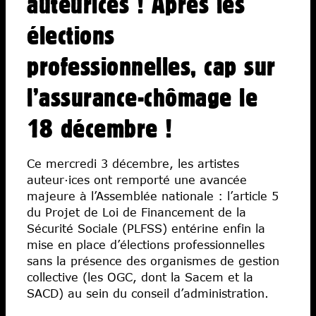
auteurices ! Après les
Solidarités
Fiscalité
élections
Libertés
professionnelles, cap sur
Économies
l’assurance-chômage le
Ateliers
Écoles d’art
18 décembre !
Ce mercredi 3 décembre, les artistes
auteur·ices ont remporté une avancée
majeure à l’Assemblée nationale : l’article 5
du Projet de Loi de Financement de la
Sécurité Sociale (PLFSS) entérine enfin la
mise en place d’élections professionnelles
sans la présence des organismes de gestion
collective (les OGC, dont la Sacem et la
SACD) au sein du conseil d’administration.